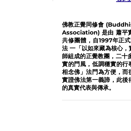
佛教正覺同修會 (Buddhist T
Association) 是
共修團體，自1997年正
法
一
「以如來藏為核心，
師組成的正覺教團，二十
實的門風，低調穩實的行
相念佛」法門為方便，而
實證佛法第一義諦，此後
的真實代表與傳承。