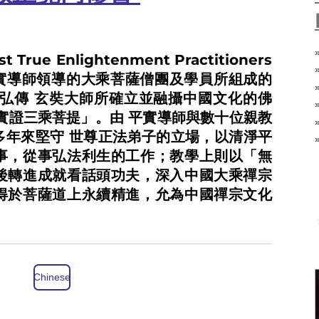
rue Enlightenment Practitioners
由 蕭平實導師領導的大乘菩薩僧團及學員所組成的
式弘傳 玄奘大師所確立並融攝中國文化的佛
實證三乘菩提」。由 平實導師與數十位親教
多年來堅守 世尊正法弟子的立場，以清淨平
事，從事弘法利生的工作；教學上則以「無
後轉進成就看話頭功夫，深入中國大乘禪宗
得於菩薩道上永續精進，允為中國禪宗文化
Chinese