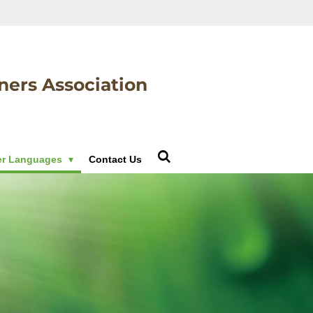
ners Association
er Languages
Contact Us