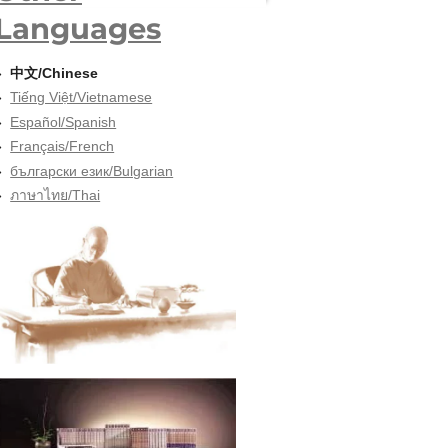
Languages
中文/Chinese
Tiếng Việt/Vietnamese
Español/Spanish
Français/French
български език/Bulgarian
ภาษาไทย/Thai