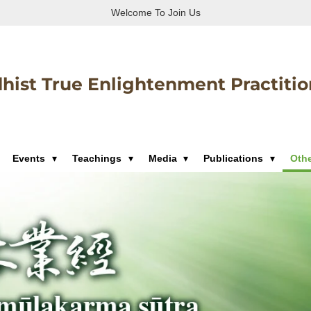
Welcome To Join Us
hist True Enlightenment Practitio
Events
Teachings
Media
Publications
Oth